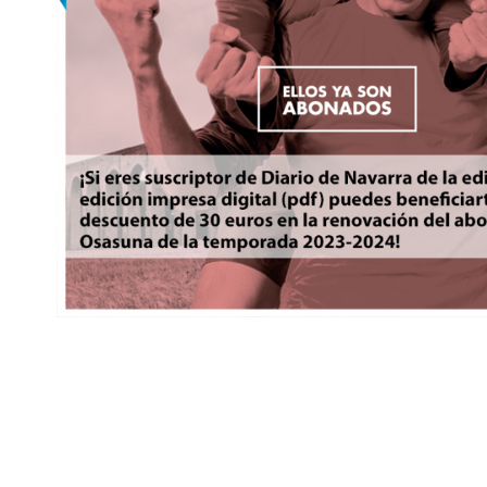
Saltar
al
comienzo
de
la
galería
de
imágenes