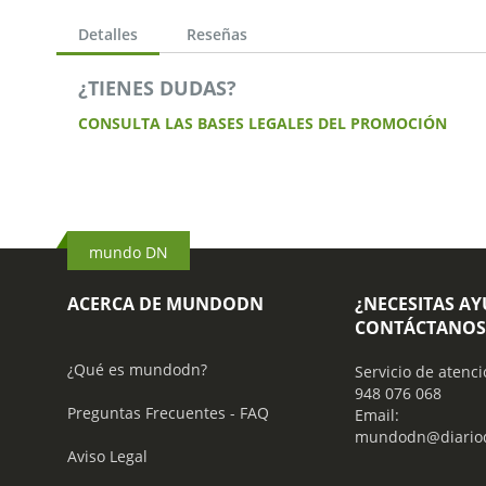
Detalles
Reseñas
¿TIENES DUDAS?
CONSULTA LAS BASES LEGALES DEL PROMOCIÓN
mundo DN
ACERCA DE MUNDODN
¿NECESITAS A
CONTÁCTANOS
¿Qué es mundodn?
Servicio de atenci
948 076 068
Preguntas Frecuentes - FAQ
Email:
mundodn@diariod
Aviso Legal