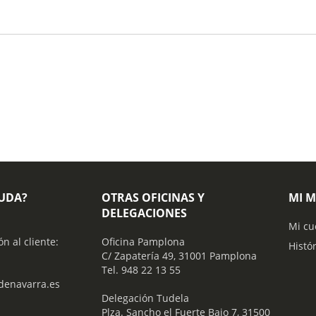
YUDA?
OTRAS OFICINAS Y
MI 
DELEGACIONES
Mi cu
ón al cliente:
Oficina Pamplona
Histó
C/ Zapatería 49, 31001 Pamplona
Tel. 948 22 13 55
enavarra.es
​ Delegación Tudela
Plza. Sancho el Fuerte Bajo 7, 31500