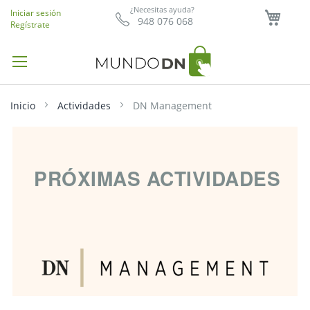
Mi ce
¿Necesitas ayuda?
Iniciar sesión
948 076 068
Regístrate
Inicio
Actividades
DN Management
PRÓXIMAS ACTIVIDADES