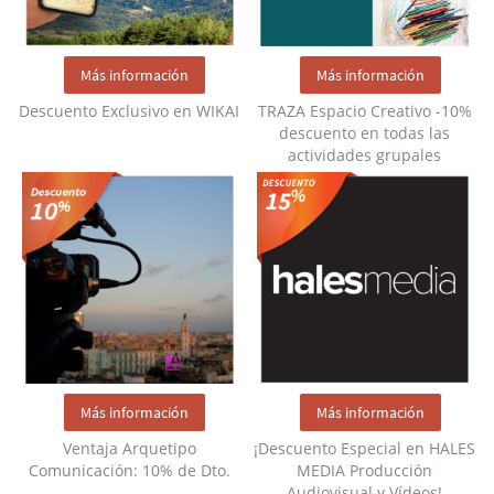
Más información
Más información
Descuento Exclusivo en WIKAI
TRAZA Espacio Creativo -10%
descuento en todas las
actividades grupales
Más información
Más información
Ventaja Arquetipo
¡Descuento Especial en HALES
Comunicación: 10% de Dto.
MEDIA Producción
Audiovisual y Vídeos!