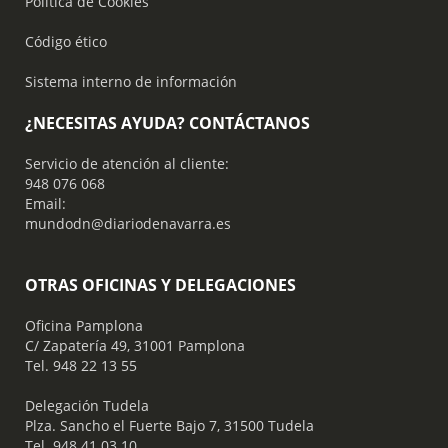
Política de Cookies
Código ético
Sistema interno de información
¿NECESITAS AYUDA? CONTÁCTANOS
Servicio de atención al cliente:
948 076 068
Email:
mundodn@diariodenavarra.es
OTRAS OFICINAS Y DELEGACIONES
Oficina Pamplona
C/ Zapatería 49, 31001 Pamplona
Tel. 948 22 13 55
​ Delegación Tudela
Plza. Sancho el Fuerte Bajo 7, 31500 Tudela
Tel. 948 41 03 10