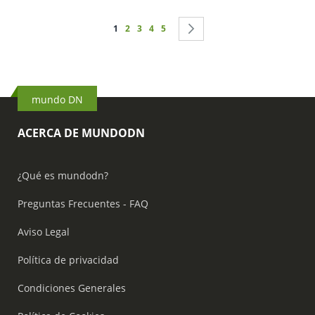
Página
Actualmente estás leyendo página
Página
Página
Página
Página
Página
Siguiente
1
2
3
4
5
mundo DN
ACERCA DE MUNDODN
¿Qué es mundodn?
Preguntas Frecuentes - FAQ
Aviso Legal
Política de privacidad
Condiciones Generales