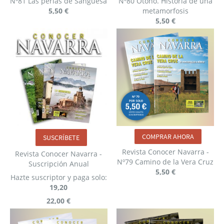
Nº81 Las perlas de Sangüesa
Nº80 Otoño. Historia de una
5,50 €
metamorfosis
5,50 €
COMPRAR AHORA
SUSCRÍBETE
Revista Conocer Navarra -
Revista Conocer Navarra -
Nº79 Camino de la Vera Cruz
Suscripción Anual
5,50 €
Hazte suscriptor y paga solo:
19,20
22,00 €