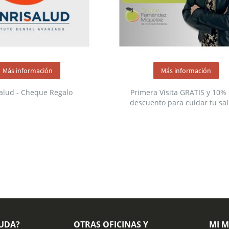
Más información
Más información
alud - Cheque Regalo
Primera Visita GRATIS y 10%
descuento para cuidar tu sa
YUDA?
OTRAS OFICINAS Y
MI 