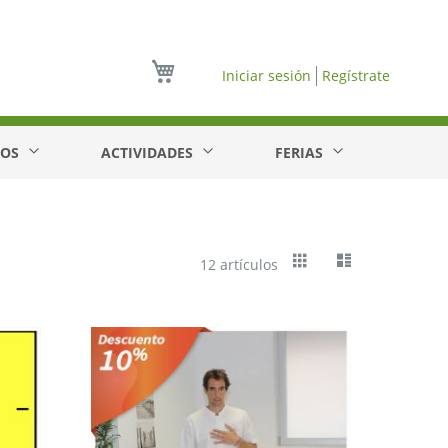
Mi cesta
Iniciar sesión
Regístrate
EOS
ACTIVIDADES
FERIAS
Ver
Cuadrícula
Lista
12
artículos
como