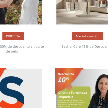
PIDE CITA
Más información
l 30% de descuento en corte
Seshai Care.15% de Descuen
de pelo