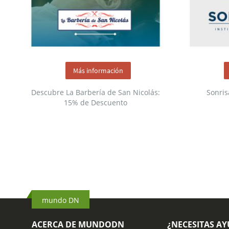
Más información
Descubre La Barbería de San Nicolás:
Sonris
15% de Descuento
mundo DN
ACERCA DE MUNDODN
¿NECESITAS A