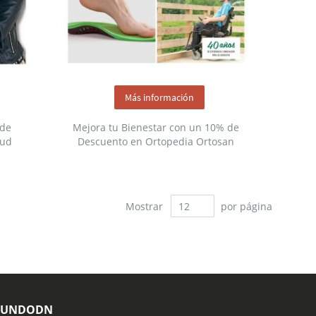
Más información
 de
Mejora tu Bienestar con un 10% de
lud
Descuento en Ortopedia Ortosan
Mostrar
por página
MUNDODN