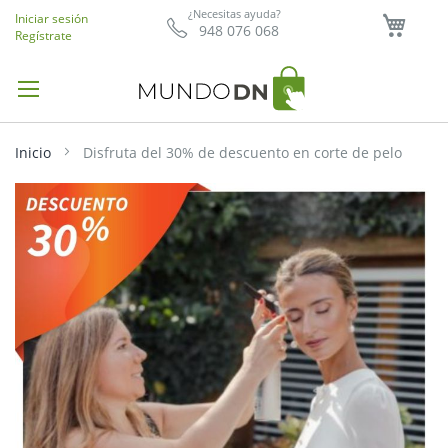
Mi ce
¿Necesitas ayuda?
Iniciar sesión
948 076 068
Regístrate
Inicio
Disfruta del 30% de descuento en corte de pelo
Saltar
al
final
de
la
galería
de
imágenes