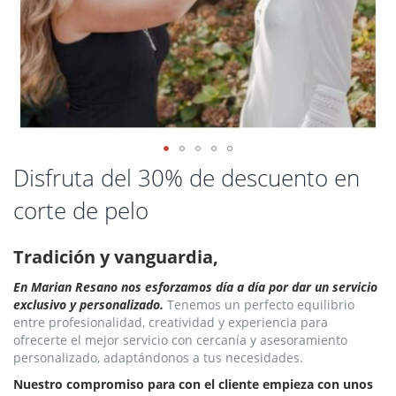
Saltar
Disfruta del 30% de descuento en
al
corte de pelo
comienzo
de
la
Tradición y vanguardia,
galería
de
En Marian Resano nos esforzamos día a día por dar un servicio
imágenes
exclusivo y personalizado.
Tenemos un perfecto equilibrio
entre profesionalidad, creatividad y experiencia para
ofrecerte el mejor servicio con cercanía y asesoramiento
personalizado, adaptándonos a tus necesidades.
Nuestro compromiso para con el cliente empieza con unos