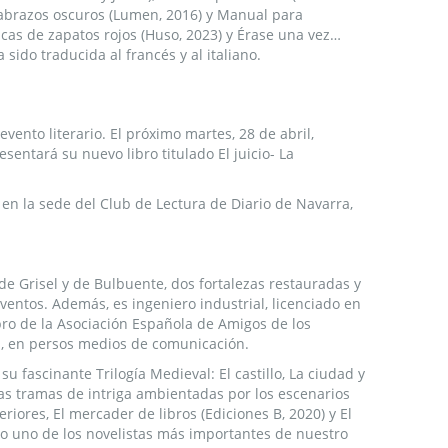
s abrazos oscuros (Lumen, 2016) y Manual para
icas de zapatos rojos (Huso, 2023) y Érase una vez…
a sido traducida al francés y al italiano.
evento literario. El próximo martes, 28 de abril,
entará su nuevo libro titulado El juicio- La
. en la sede del Club de Lectura de Diario de Navarra,
s de Grisel y de Bulbuente, dos fortalezas restauradas y
entos. Además, es ingeniero industrial, licenciado en
mbro de la Asociación Española de Amigos de los
ra, en persos medios de comunicación.
 su fascinante Trilogía Medieval: El castillo, La ciudad y
ivas tramas de intriga ambientadas por los escenarios
riores, El mercader de libros (Ediciones B, 2020) y El
mo uno de los novelistas más importantes de nuestro