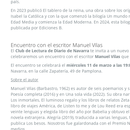
país.
En 2023 publicó El tablero de la reina, una obra sobre los o
Isabel la Católica y con la que comenzó la bilogía Un mundo
Edad Media y comienza la Edad Moderna. En 2024, esta bilo
publicada por Ediciones B.
Encuentro con el escritor Manuel Vilas
El
Club de Lectura de Diario de Navarra
te invita a un nuevo
celebraremos un encuentro con el escritor
Manuel Vilas
que p
El encuentro se celebrará el
miércoles 11 de marzo a las 19:
Navarra, en la calle Zapatería, 49 de Pamplona.
Sobre el autor
Manuel Vilas (Barbastro, 1962) es autor de seis poemarios y 
Poesía completa (2016) y en Una sola vida (2022). Su obra narr
Los inmortales, El luminoso regalo y los libros de relatos Zet
libro de viajes América, de Listen to me y de Lou Reed era e
veinte lenguas y elegida libro del año por Babelia y obtuvo 
novela extranjera. Alegría (2019), traducida a varias lenguas,
publica Los besos. Nosotros fue galardonada con el Premio N
medios.