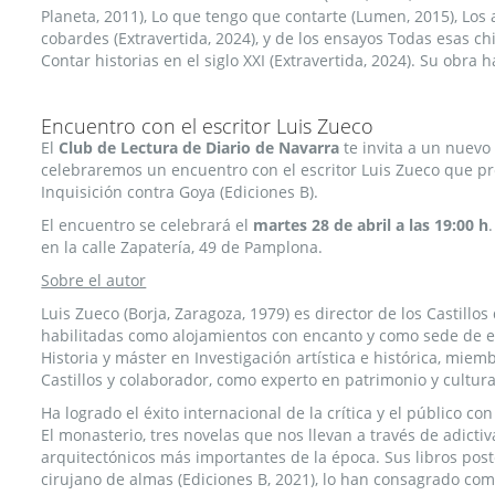
Planeta, 2011), Lo que tengo que contarte (Lumen, 2015), Lo
cobardes (Extravertida, 2024), y de los ensayos Todas esas ch
Contar historias en el siglo XXI (Extravertida, 2024). Su obra h
Encuentro con el escritor Luis Zueco
El
Club de Lectura de Diario de Navarra
te invita a un nuevo 
celebraremos un encuentro con el escritor Luis Zueco que pres
Inquisición contra Goya (Ediciones B).
El encuentro se celebrará el
martes 28 de abril
a las 19:00 h
en la calle Zapatería, 49 de Pamplona.
Sobre el autor
Luis Zueco (Borja, Zaragoza, 1979) es director de los Castillo
habilitadas como alojamientos con encanto y como sede de ev
Historia y máster en Investigación artística e histórica, mie
Castillos y colaborador, como experto en patrimonio y cultu
Ha logrado el éxito internacional de la crítica y el público con
El monasterio, tres novelas que nos llevan a través de adict
arquitectónicos más importantes de la época. Sus libros poste
cirujano de almas (Ediciones B, 2021), lo han consagrado co