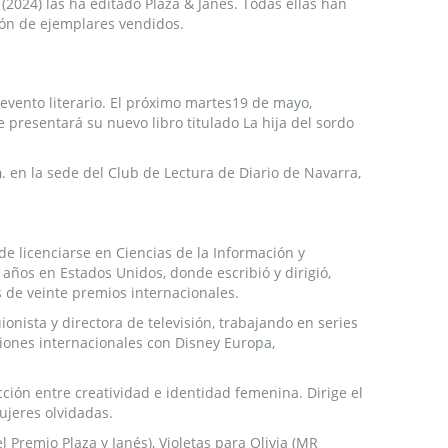
(2024) las ha editado Plaza & Janés. Todas ellas han
lón de ejemplares vendidos.
 evento literario. El próximo martes19 de mayo,
 presentará su nuevo libro titulado La hija del sordo
h
. en la sede del Club de Lectura de Diario de Navarra,
de licenciarse en Ciencias de la Información y
 años en Estados Unidos, donde escribió y dirigió,
 de veinte premios internacionales.
onista y directora de televisión, trabajando en series
ciones internacionales con Disney Europa,
ción entre creatividad e identidad femenina. Dirige el
ujeres olvidadas.
l Premio Plaza y Janés), Violetas para Olivia (MR