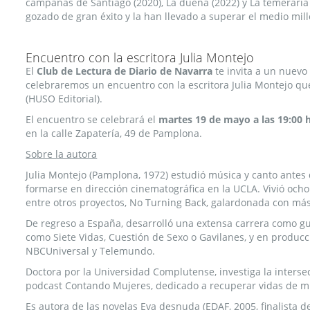
campanas de Santiago (2020), La dueña (2022) y La temeraria 
gozado de gran éxito y la han llevado a superar el medio mil
Encuentro con la escritora Julia Montejo
El
Club de Lectura de Diario de Navarra
te invita a un nuevo
celebraremos un encuentro con la escritora Julia Montejo que
(HUSO Editorial).
El encuentro se celebrará el
martes 19 de mayo a las 19:00 
en la calle Zapatería, 49 de Pamplona.
Sobre la autora​​
Julia Montejo (Pamplona, 1972) estudió música y canto antes 
formarse en dirección cinematográfica en la UCLA. Vivió ocho
entre otros proyectos, No Turning Back, galardonada con más
De regreso a España, desarrolló una extensa carrera como gui
como Siete Vidas, Cuestión de Sexo o Gavilanes, y en produc
NBCUniversal y Telemundo.
Doctora por la Universidad Complutense, investiga la intersec
podcast Contando Mujeres, dedicado a recuperar vidas de m
Es autora de las novelas Eva desnuda (EDAF, 2005, finalista de