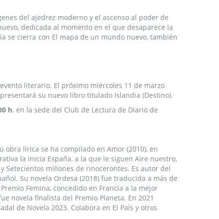
rígenes del ajedrez moderno y el ascenso al poder de
 nuevo, dedicada al momento en el que desaparece la
gía se cierra con El mapa de un mundo nuevo, también
 evento literario. El próximo miércoles 11 de marzo
resentará su nuevo libro titulado Islandia (Destino).
00 h
. en la sede del Club de Lectura de Diario de
su obra lírica se ha compilado en Amor (2010), en
ativa la inicia España, a la que le siguen Aire nuestro,
a y Setecientos millones de rinocerontes. Es autor del
spañol. Su novela Ordesa (2018) fue traducida a más de
el Premio Femina, concedido en Francia a la mejor
 fue novela finalista del Premio Planeta. En 2021
adal de Novela 2023. Colabora en El País y otros