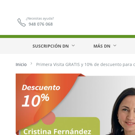
¿Necesitas ayuda?
948 076 068
SUSCRIPCIÓN DN
MÁS DN
Inicio
Primera Visita GRATIS y 10% de descuento para c
Saltar
al
final
de
la
galería
de
imágenes