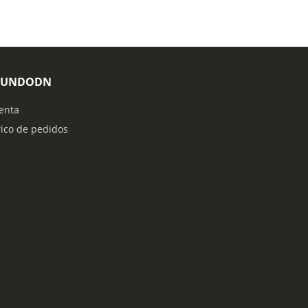
MUNDODN
enta
rico de pedidos