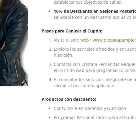
establecer tus objetivos de salud.
10% de Descuento en Sesiones Posteri
saludable con un descuento exclusivo e
Pasos para Canjear el Cupón:
Visita el sitio
web
:
www.dietistapamplo
Explora los servicios ofrecidos y encuen
nutrición.
Contacta con Cristina Fernández Miquele
en su sitio
web
para programar tu consu
Al contratar los servicios, asegúrate de
recibir el descuento aplicable.
Productos con descuento:
Consultoría en Dietética y Nutrición.
Programas Personalizados para el Públic