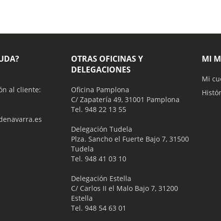
YUDA?
OTRAS OFICINAS Y
MI 
DELEGACIONES
Mi cu
ón al cliente:
Oficina Pamplona
Histó
C/ Zapatería 49, 31001 Pamplona
Tel. 948 22 13 55
enavarra.es
​ Delegación Tudela
Plza. Sancho el Fuerte Bajo 7, 31500
Tudela
Tel. 948 41 03 10
​ Delegación Estella
C/ Carlos II el Malo Bajo 7, 31200
Estella
Tel. 948 54 63 01