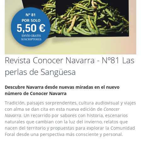
Saltar
Revista Conocer Navarra - Nº81 Las
al
perlas de Sangüesa
comienzo
de
la
Descubre Navarra desde nuevas miradas en el nuevo
galería
número de Conocer Navarra
de
imágenes
Tradición, paisajes sorprendentes, cultura audiovisual y viajes
con alma se dan cita en esta nueva edición de
Conocer
Navarra
. Un recorrido por sabores con historia, escenarios
naturales que cambian con la luz del invierno, relatos que
nacen del territorio y propuestas para explorar la Comunidad
Foral desde una perspectiva más consciente y personal.