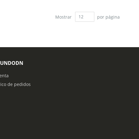
Mostrar
por página
MUNDODN
enta
rico de pedidos