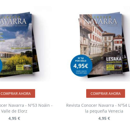
COMPRAR AHORA
COMPRAR AHORA
ocer Navarra - Nº53 Noáin -
Revista Conocer Navarra - Nº54 
Valle de Elorz
la pequeña Venecia
4,95 €
4,95 €