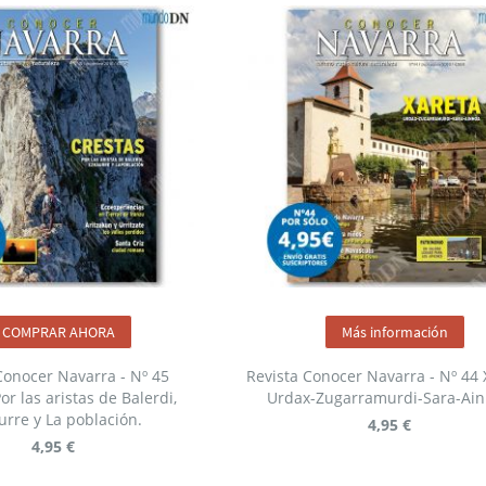
COMPRAR AHORA
Más información
Conocer Navarra - Nº 45
Revista Conocer Navarra - Nº 44 
or las aristas de Balerdi,
Urdax-Zugarramurdi-Sara-Ai
urre y La población.
4,95 €
4,95 €