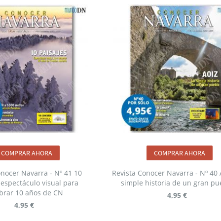
COMPRAR AHORA
COMPRAR AHORA
onocer Navarra - Nº 41 10
Revista Conocer Navarra - Nº 40 A
 espectáculo visual para
simple historia de un gran pu
brar 10 años de CN
4,95 €
4,95 €