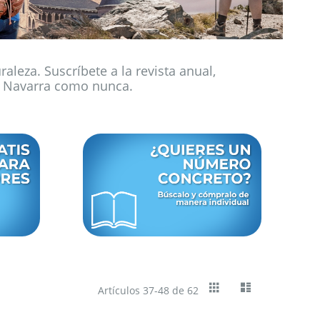
raleza. Suscríbete a la revista anual,
 de Navarra como nunca.
Ver
Cuadrícula
Lista
Artículos
37
-
48
de
62
como