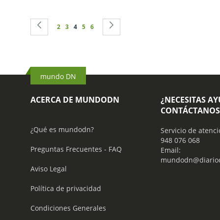
Página
Página
Anterior
Página
Página
Actualmente estás leyendo página
Página
Página
Página
Siguiente
2
3
4
5
6
mundo DN
ACERCA DE MUNDODN
¿NECESITAS A
CONTÁCTANOS
¿Qué es mundodn?
Servicio de atenci
948 076 068
Preguntas Frecuentes - FAQ
Email:
mundodn@diariod
Aviso Legal
Política de privacidad
Condiciones Generales