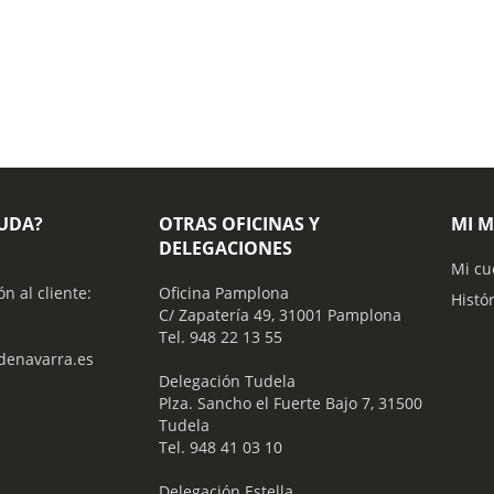
YUDA?
OTRAS OFICINAS Y
MI 
DELEGACIONES
Mi cu
ón al cliente:
Oficina Pamplona
Histó
C/ Zapatería 49, 31001 Pamplona
Tel. 948 22 13 55
enavarra.es
​ Delegación Tudela
Plza. Sancho el Fuerte Bajo 7, 31500
Tudela
Tel. 948 41 03 10
​ Delegación Estella