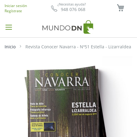
Mi ce
¿Necesitas ayuda?
Iniciar sesión
948 076 068
Regístrate
Inicio
Revista Conocer Navarra - Nº51 Estella - Lizarraldea
Saltar
al
final
de
la
galería
de
imágenes