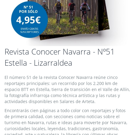
Saltar
Revista Conocer Navarra - Nº51
al
Estella - Lizarraldea
comienzo
de
la
El número 51 de la revista Conocer Navarra reúne cinco
galería
reportajes principales: un recorrido por los 2.200 km de
de
espacio BTT en Estella, tierra de transición en el Valle de Allín,
imágenes
la fotografía infrarroja como técnica artística y las rutas y
actividades disponibles en Salares de Arteta.
Encontrarás cien páginas a todo color con reportajes y fotos
de primera calidad, con secciones como noticias sobre el
turismo en Navarra, rutas e ideas para moverte por Navarra,
curiosidades locales, leyendas, tradiciones, gastronomía,
sociedad, arte y naturaleza, la librería con últimas obras