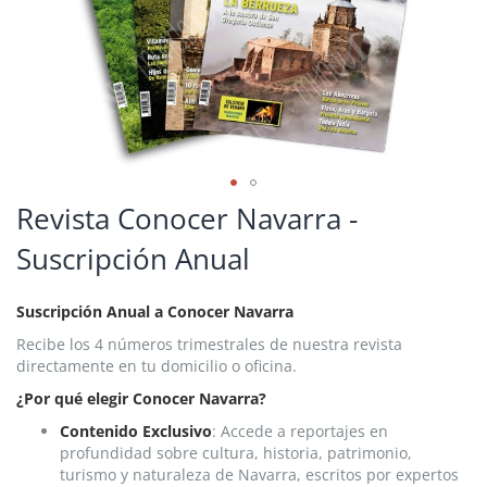
Saltar
Revista Conocer Navarra -
al
Suscripción Anual
comienzo
de
la
Suscripción Anual a Conocer Navarra
galería
de
Recibe los 4 números trimestrales de nuestra revista
imágenes
directamente en tu domicilio o oficina.
¿Por qué elegir Conocer Navarra?
Contenido Exclusivo
: Accede a reportajes en
profundidad sobre cultura, historia, patrimonio,
turismo y naturaleza de Navarra, escritos por expertos