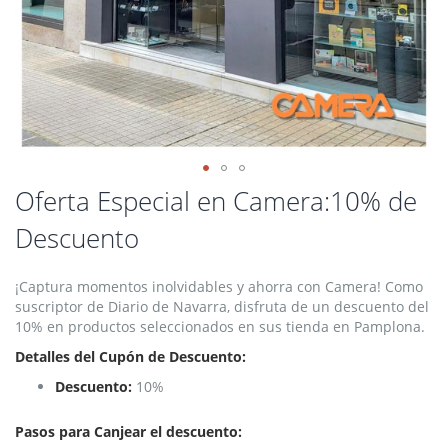
Saltar
Oferta Especial en Camera:10% de
al
Descuento
comienzo
de
la
¡Captura momentos inolvidables y ahorra con Camera! Como
galería
suscriptor de Diario de Navarra, disfruta de un descuento del
de
10% en productos seleccionados en sus tienda en Pamplona.
imágenes
Detalles del Cupón de Descuento:
Descuento:
10%
Pasos para Canjear el descuento: