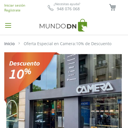
Mi ce
¿Necesitas ayuda?
Iniciar sesión
948 076 068
Regístrate
Inicio
Oferta Especial en Camera:10% de Descuento
Saltar
al
final
de
la
galería
de
imágenes