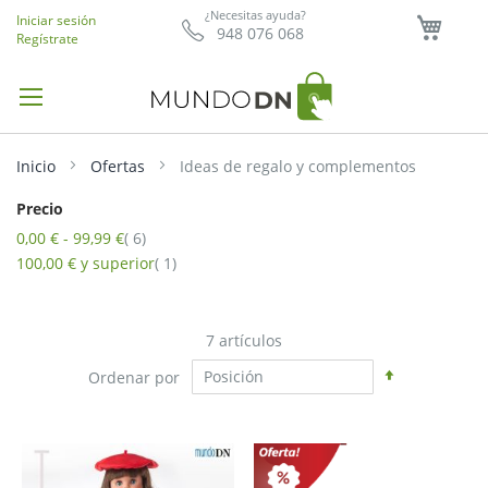
Mi ce
¿Necesitas ayuda?
Iniciar sesión
948 076 068
Regístrate
Inicio
Ofertas
Ideas de regalo y complementos
Precio
artículo
0,00 €
-
99,99 €
6
artículo
100,00 €
y superior
1
7
artículos
Fijar
Ordenar por
Dirección
Descendent