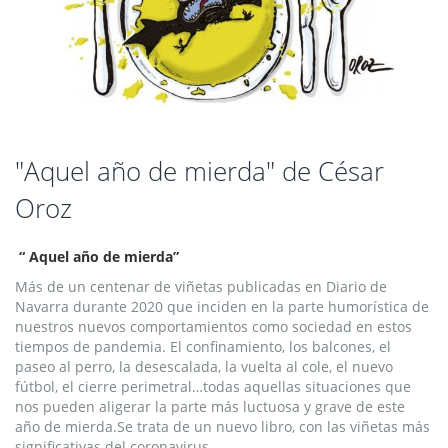
Saltar
"Aquel año de mierda" de César
al
Oroz
comienzo
de
la
“ Aquel año de mierda”
galería
de
Más de un centenar de viñetas publicadas en Diario de
imágenes
Navarra durante 2020 que inciden en la parte humorística de
nuestros nuevos comportamientos como sociedad en estos
tiempos de pandemia. El confinamiento, los balcones, el
paseo al perro, la desescalada, la vuelta al cole, el nuevo
fútbol, el cierre perimetral…todas aquellas situaciones que
nos pueden aligerar la parte más luctuosa y grave de este
año de mierda.Se trata de un nuevo libro, con las viñetas más
significativas del coronavirus.