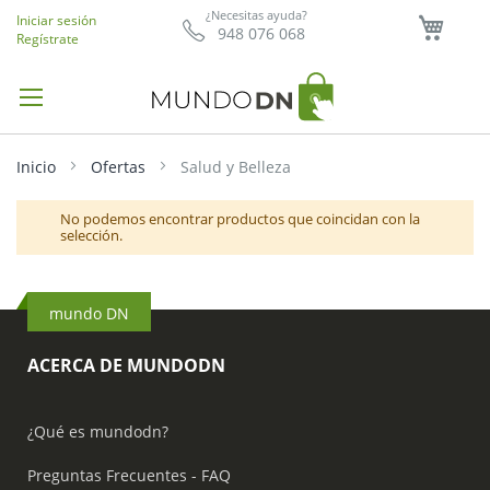
Mi ce
¿Necesitas ayuda?
Iniciar sesión
948 076 068
Regístrate
Inicio
Ofertas
Salud y Belleza
No podemos encontrar productos que coincidan con la
selección.
mundo DN
ACERCA DE MUNDODN
¿Qué es mundodn?
Preguntas Frecuentes - FAQ