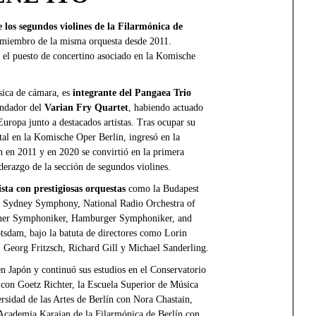
e los segundos violines de la Filarmónica de
miembro de la misma orquesta desde 2011.
el puesto de concertino asociado en la Komische
ica de cámara, es
integrante del Pangaea Trio
ndador del
Varian Fry Quartet
, habiendo actuado
uropa junto a destacados artistas. Tras ocupar su
tal en la Komische Oper Berlin, ingresó en la
n en 2011 y en 2020 se convirtió en la primera
derazgo de la sección de segundos violines.
ista con prestigiosas orquestas
como la Budapest
la Sydney Symphony, National Radio Orchestra of
iner Symphoniker, Hamburger Symphoniker, and
dam, bajo la batuta de directores como Lorin
, Georg Fritzsch, Richard Gill y Michael Sanderling.
en Japón y continuó sus estudios en el Conservatorio
con Goetz Richter, la Escuela Superior de Música
rsidad de las Artes de Berlín con Nora Chastain,
Academia Karajan de la Filarmónica de Berlín con