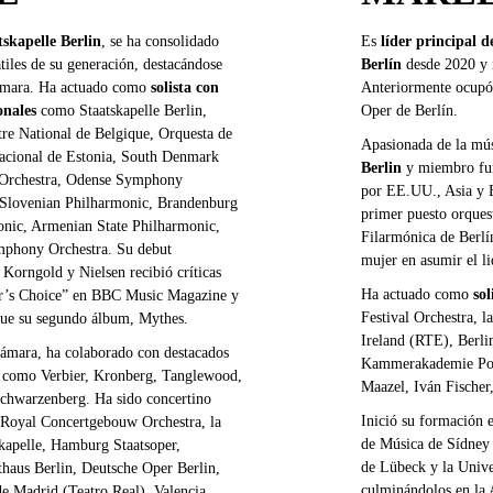
tskapelle Berlin
, se ha consolidado
Es
líder principal d
tiles de su generación, destacándose
Berlín
desde 2020 y 
cámara. Ha actuado como
solista con
Anteriormente ocupó 
ionales
como Staatskapelle Berlin,
Oper de Berlín.
tre National de Belgique, Orquesta de
Apasionada de la mús
Nacional de Estonia, South Denmark
Berlin
y miembro fu
Orchestra, Odense Symphony
por EE.UU., Asia y E
 Slovenian Philharmonic, Brandenburg
primer puesto orques
onic, Armenian State Philharmonic,
Filarmónica de Berlí
phony Orchestra. Su debut
mujer en asumir el li
 Korngold y Nielsen recibió críticas
Ha actuado como
sol
tor’s Choice” en BBC Music Magazine y
Festival Orchestra, 
ue su segundo álbum, Mythes.
Ireland (RTE), Berl
ámara, ha colaborado con destacados
Kammerakademie Pots
les como Verbier, Kronberg, Tanglewood,
Maazel, Iván Fischer
chwarzenberg. Ha sido concertino
Inició su formación 
 Royal Concertgebouw Orchestra, la
de Música de Sídney 
skapelle, Hamburg Staatsoper,
de Lübeck y la Unive
aus Berlin, Deutsche Oper Berlin,
culminándolos en la 
e Madrid (Teatro Real), Valencia