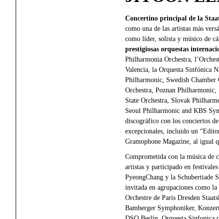
Concertino principal de la Staa
como una de las artistas más versá
como líder, solista y músico de 
prestigiosas orquestas internac
Philharmonia Orchestra, l’Orches
Valencia, la Orquesta Sinfónica 
Philharmonic, Swedish Chamber 
Orchestra, Poznan Philharmonic,
State Orchestra, Slovak Philharm
Seoul Philharmonic and KBS Sym
discográfico con los conciertos de
excepcionales, incluido un “Edi
Gramophone Magazine, al igual q
Comprometida con la música de c
artistas y participado en festiva
PyeongChang y la Schubertiade S
invitada en agrupaciones como la
Orchestre de Paris Dresden Staat
Bamberger Symphoniker, Konzerth
DSO Berlin, Orquesta Sinfonica d