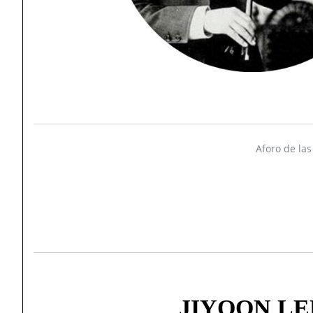
Aforo de la
JIYOON LE