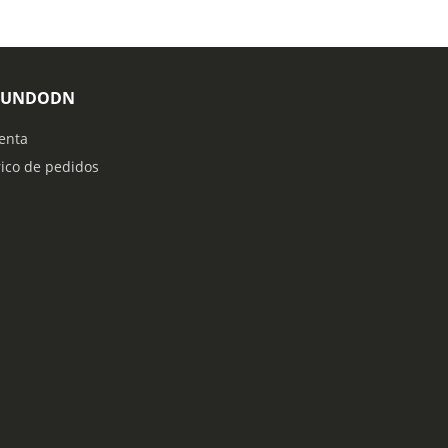
MUNDODN
enta
rico de pedidos