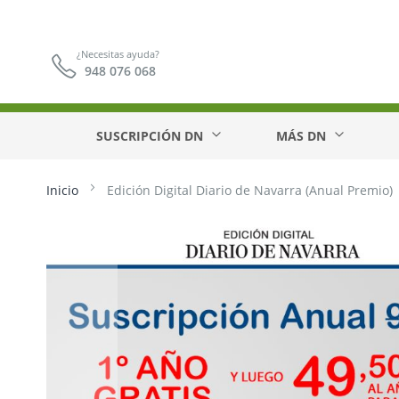
¿Necesitas ayuda?
948 076 068
SUSCRIPCIÓN DN
MÁS DN
Inicio
Edición Digital Diario de Navarra (Anual Premio)
Saltar
al
final
de
la
galería
de
imágenes