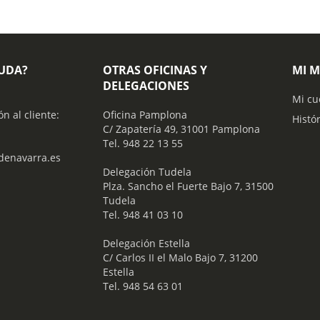
YUDA?
OTRAS OFICINAS Y
MI 
DELEGACIONES
Mi cu
ón al cliente:
Oficina Pamplona
Histó
C/ Zapatería 49, 31001 Pamplona
Tel. 948 22 13 55
enavarra.es
​ Delegación Tudela
Plza. Sancho el Fuerte Bajo 7, 31500
Tudela
Tel. 948 41 03 10
​ Delegación Estella
C/ Carlos II el Malo Bajo 7, 31200
Estella
Tel. 948 54 63 01