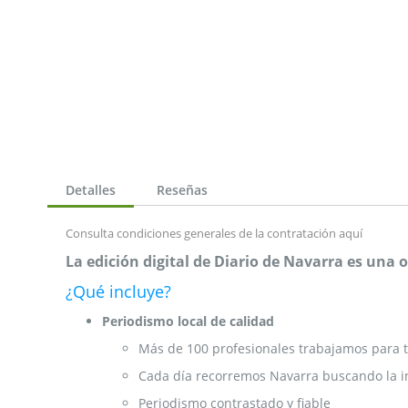
de
la
galería
de
imágenes
Detalles
Reseñas
Consulta condiciones generales de la contratación
aquí
La edición digital de Diario de Navarra es una
¿Qué incluye?
Periodismo local de calidad
Más de 100 profesionales trabajamos para t
Cada día recorremos Navarra buscando la i
Periodismo contrastado y fiable