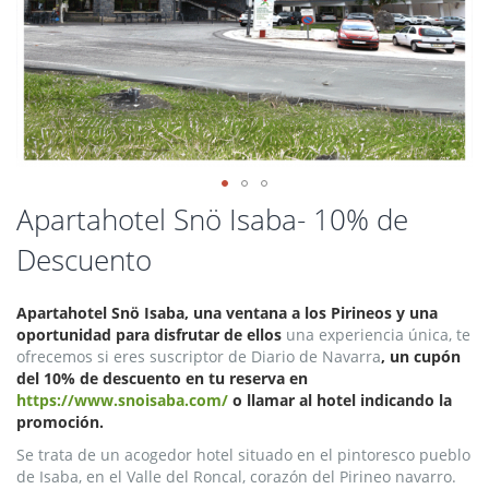
Saltar
Apartahotel Snö Isaba- 10% de
al
Descuento
comienzo
de
la
Apartahotel Snö Isaba, una ventana a los Pirineos y una
galería
oportunidad para disfrutar de ellos
una experiencia única, te
de
ofrecemos si eres suscriptor de Diario de Navarra
, un cupón
imágenes
del 10% de descuento en tu reserva en
https://www.snoisaba.com/
o llamar al hotel indicando la
promoción.
Se trata de un acogedor hotel situado en el pintoresco pueblo
de Isaba, en el Valle del Roncal, corazón del Pirineo navarro.