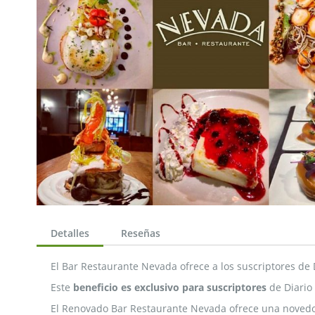
Saltar
al
Detalles
Reseñas
comienzo
de
El Bar Restaurante Nevada ofrece a los suscriptores de 
la
galería
Este
beneficio es exclusivo para suscriptores
de Diario 
de
El Renovado Bar Restaurante Nevada ofrece una novedosa
imágenes