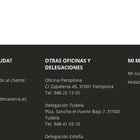
YUDA?
OTRAS OFICINAS Y
MI 
DELEGACIONES
Mi cu
ón al cliente:
Oficina Pamplona
Histó
C/ Zapatería 49, 31001 Pamplona
Tel. 948 22 13 55
enavarra.es
​ Delegación Tudela
Plza. Sancho el Fuerte Bajo 7, 31500
Tudela
Tel. 948 41 03 10
​ Delegación Estella