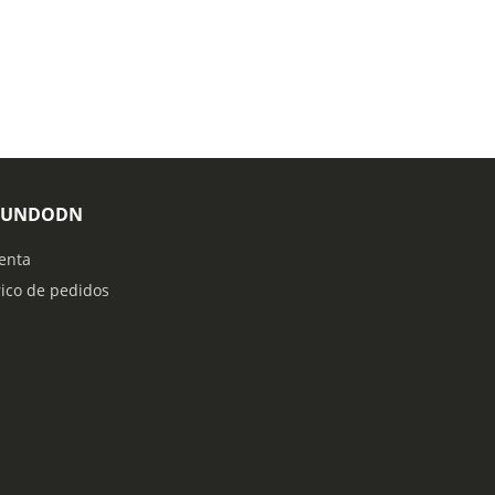
MUNDODN
enta
rico de pedidos