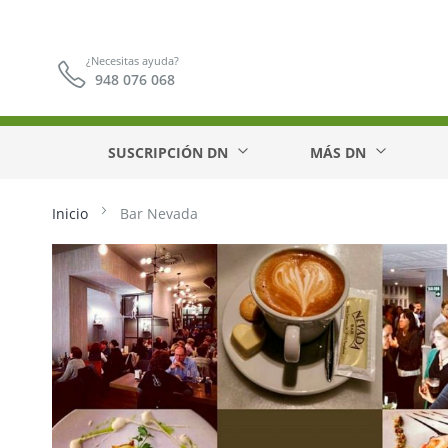
¿Necesitas ayuda?
948 076 068
SUSCRIPCIÓN DN
MÁS DN
Inicio
Bar Nevada
Saltar
al
final
de
la
galería
de
imágenes