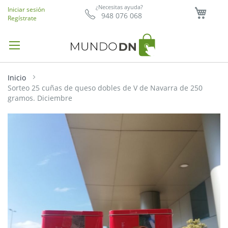
Mi ce
¿Necesitas ayuda?
Iniciar sesión
948 076 068
Regístrate
Inicio
Sorteo 25 cuñas de queso dobles de V de Navarra de 250
gramos. Diciembre
Saltar
al
final
de
la
galería
de
imágenes