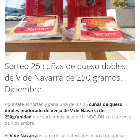
Saltar
Sorteo 25 cuñas de queso dobles
al
de V de Navarra de 250 gramos.
comienzo
de
Diciembre
la
galería
de
Apúntate al sorteo y gana una de los 25
cuñas de queso
imágenes
dobles madurado de oveja de V de Navarra de
250g/unidad
que sorteamos desde MUNDO DN en este mes
de Noviembre
El
V de Navarra
es una de las diferentes marca de quesos