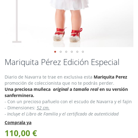
Saltar
Mariquita Pérez Edición Especial
al
comienzo
Diario de Navarra te trae en exclusiva esta
Mariquita Perez
de
promoción de coleccionista que no te podrás perder.
la
Una preciosa muñeca
original
a
tamaño real
en su versión
galería
sanferminera.
de
- Con un precioso pañuelo con el escudo de Navarra y el fajin
imágenes
- Dimensiones:
52 cm.
- Incluye el Libro de Familia y el certificado de autenticidad
Comprala ya
110,00 €