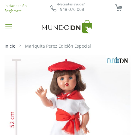
Mi ce
¿Necesitas ayuda?
Iniciar sesión
948 076 068
Regístrate
Inicio
Mariquita Pérez Edición Especial
Saltar
al
final
de
la
galería
de
imágenes