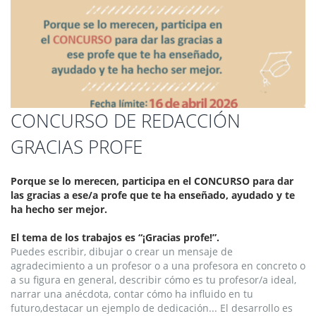
Saltar
CONCURSO DE REDACCIÓN
al
GRACIAS PROFE
comienzo
de
la
Porque se lo merecen, participa en el CONCURSO para dar
galería
las gracias a ese/a profe que te ha enseñado, ayudado y te
de
ha hecho ser mejor.
imágenes
El tema de los trabajos es “¡Gracias profe!”.
Puedes escribir, dibujar o crear un mensaje de
agradecimiento a un profesor o a una profesora en concreto o
a su ﬁgura en general, describir cómo es tu profesor/a ideal,
narrar una anécdota, contar cómo ha inﬂuido en tu
futuro,destacar un ejemplo de dedicación... El desarrollo es