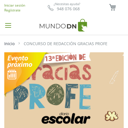
Mi ce
¿Necesitas ayuda?
Iniciar sesión
948 076 068
Regístrate
Inicio
CONCURSO DE REDACCIÓN GRACIAS PROFE
Saltar
al
final
de
la
galería
de
imágenes