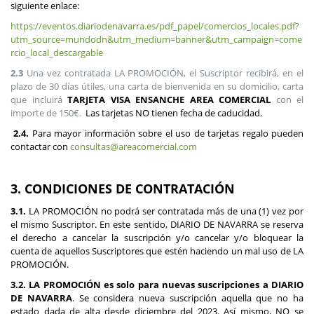
siguiente enlace:
https://eventos.diariodenavarra.es/pdf_papel/comercios_locales.pdf?
utm_source=mundodn&utm_medium=banner&utm_campaign=come
rcio_local_descargable
2.3
Una vez contratada LA PROMOCIÓN, el Suscriptor recibirá, en el
plazo de 30 días útiles, una carta de bienvenida en su domicilio, carta
que incluirá
TARJETA VISA ENSANCHE AREA COMERCIAL
con el
importe de 150€.
Las tarjetas NO tienen fecha de caducidad.
2.4.
Para mayor información sobre el uso de tarjetas regalo pueden
contactar con
consultas@areacomercial.com
3. CONDICIONES DE CONTRATACIÓN
3.1.
LA PROMOCIÓN no podrá ser contratada más de una (1) vez por
el mismo Suscriptor. En este sentido, DIARIO DE NAVARRA se reserva
el derecho a cancelar la suscripción y/o cancelar y/o bloquear la
cuenta de aquellos Suscriptores que estén haciendo un mal uso de LA
PROMOCIÓN.
3.2.
LA PROMOCIÓN es solo para nuevas suscripciones a DIARIO
DE NAVARRA
. Se considera nueva suscripción aquella que no ha
estado dada de alta desde diciembre del 2023. Así mismo, NO se