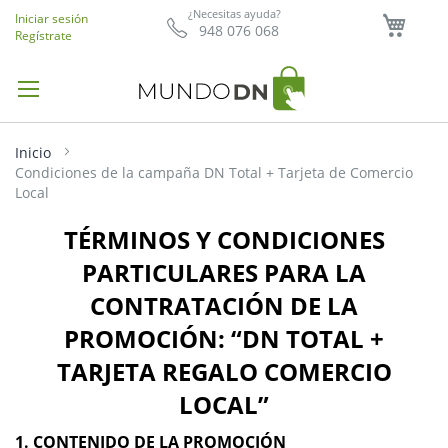
Mi ce
¿Necesitas ayuda?
Iniciar sesión
948 076 068
Regístrate
Inicio
Condiciones de la campaña DN Total + Tarjeta de Comercio
Local
TÉRMINOS Y CONDICIONES
PARTICULARES PARA LA
CONTRATACIÓN DE LA
PROMOCIÓN: “DN TOTAL +
TARJETA REGALO COMERCIO
LOCAL”
1. CONTENIDO DE LA PROMOCIÓN