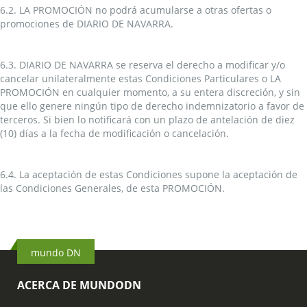
6.2. LA PROMOCIÓN no podrá acumularse a otras ofertas o
promociones de DIARIO DE NAVARRA.
6.3. DIARIO DE NAVARRA se reserva el derecho a modificar y/o
cancelar unilateralmente estas Condiciones Particulares o LA
PROMOCIÓN en cualquier momento, a su entera discreción, y sin
que ello genere ningún tipo de derecho indemnizatorio a favor de
terceros. Si bien lo notificará con un plazo de antelación de diez
(10) días a la fecha de modificación o cancelación.
6.4. La aceptación de estas Condiciones supone la aceptación de
las Condiciones Generales, de esta PROMOCIÓN.
mundo DN
ACERCA DE MUNDODN