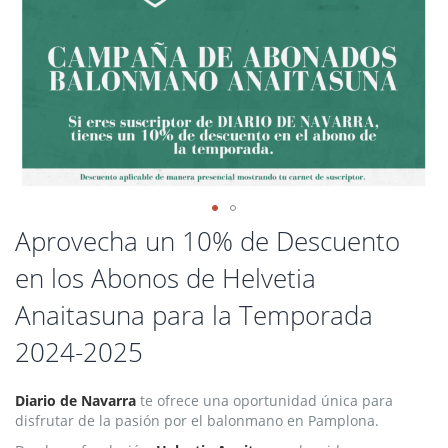
Saltar
Aprovecha un 10% de Descuento
al
en los Abonos de Helvetia
comienzo
de
Anaitasuna para la Temporada
la
galería
2024-2025
de
imágenes
Diario de Navarra
te ofrece una oportunidad única para
disfrutar de la pasión por el balonmano en Pamplona.