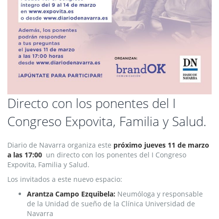
Saltar
Directo con los ponentes del I
al
Congreso Expovita, Familia y Salud.
comienzo
de
la
Diario de Navarra organiza este
próximo jueves 11 de marzo
galería
a las 17:00
un directo con los ponentes del I Congreso
de
Expovita, Familia y Salud.
imágenes
Los invitados a este nuevo espacio:
Arantza Campo Ezquibela:
Neumóloga y responsable
de la Unidad de sueño de la Clínica Universidad de
Navarra