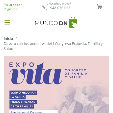
Mi ce
¿Necesitas ayuda?
Iniciar sesión
948 076 068
Regístrate
Inicio
Directo con los ponentes del I Congreso Expovita, Familia y
Salud.
Saltar
al
final
de
la
galería
de
imágenes