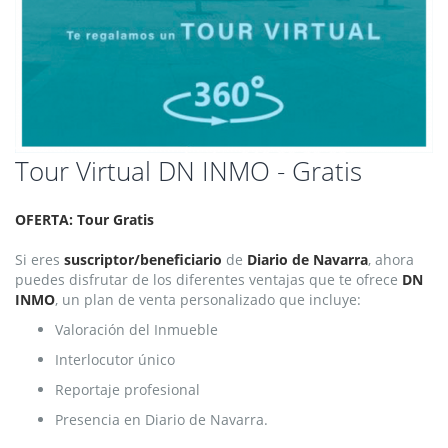
Saltar
Tour Virtual DN INMO - Gratis
al
comienzo
OFERTA: Tour Gratis
de
la
Si eres
suscriptor/beneficiario
de
Diario de Navarra
, ahora
galería
puedes disfrutar de los diferentes ventajas que te ofrece
DN
de
INMO
, un plan de venta personalizado que incluye:
imágenes
Valoración del Inmueble
Interlocutor único
Reportaje profesional
Presencia en Diario de Navarra.