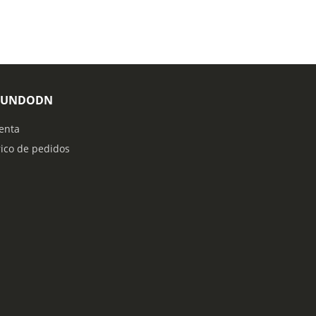
MUNDODN
enta
rico de pedidos