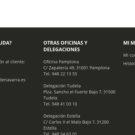
YUDA?
OTRAS OFICINAS Y
MI 
DELEGACIONES
Mi cu
ón al cliente:
Oficina Pamplona
Histó
C/ Zapatería 49, 31001 Pamplona
Tel. 948 22 13 55
enavarra.es
​ Delegación Tudela
Plza. Sancho el Fuerte Bajo 7, 31500
Tudela
Tel. 948 41 03 10
​ Delegación Estella
C/ Carlos II el Malo Bajo 7, 31200
Estella
Tel. 948 54 63 01