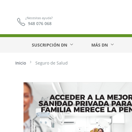
¿Necesitas ayuda?
948 076 068
SUSCRIPCIÓN DN
MÁS DN
Inicio
Seguro de Salud
Saltar
al
final
de
la
galería
de
imágenes