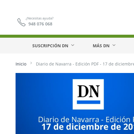
¿Necesitas ayuda?
948 076 068
SUSCRIPCIÓN DN
MÁS DN
Inicio
Diario de Navarra - Edición PDF - 17 de diciembr
Saltar
al
final
de
la
galería
de
imágenes