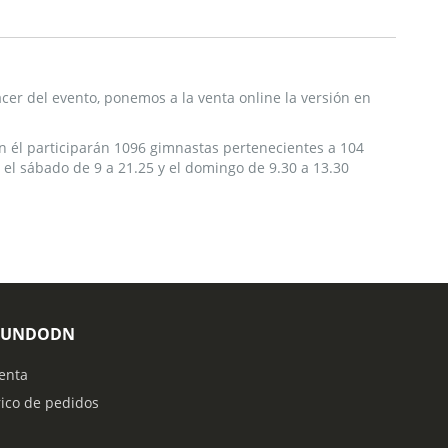
er del evento, ponemos a la venta online la versión en
en él participarán 1096 gimnastas pertenecientes a 104
 el sábado de 9 a 21.25 y el domingo de 9.30 a 13.30
MUNDODN
enta
rico de pedidos