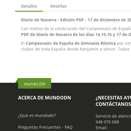
Detalles
Reseñas
Diario de Navarra - Edición PDF - 17 de diciembre de 2
Con motivo de la celebración del Campeonato de España 
PDF de Diario de Navarra de los días 14,15,16 y 17 de 
El
Campeonato de España de Gimnasia Rítmica
por con
clubes de toda España desde benjamín a sénior. Todas la
mundo DN
ACERCA DE MUNDODN
¿NECESITAS A
CONTÁCTANOS
¿Qué es mundodn?
Servicio de atenci
948 076 068
Preguntas Frecuentes - FAQ
Email: