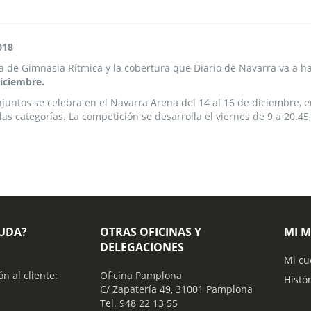
018
de Gimnasia Rítmica y la cobertura que Diario de Navarra va a hac
diciembre.
juntos se celebra en el Navarra Arena del 14 al 16 de diciembre, 
s categorías. La competición se desarrolla el viernes de 9 a 20.45,
YUDA?
OTRAS OFICINAS Y
MI 
DELEGACIONES
Mi cu
ón al cliente:
Oficina Pamplona
Histó
C/ Zapatería 49, 31001 Pamplona
Tel. 948 22 13 55