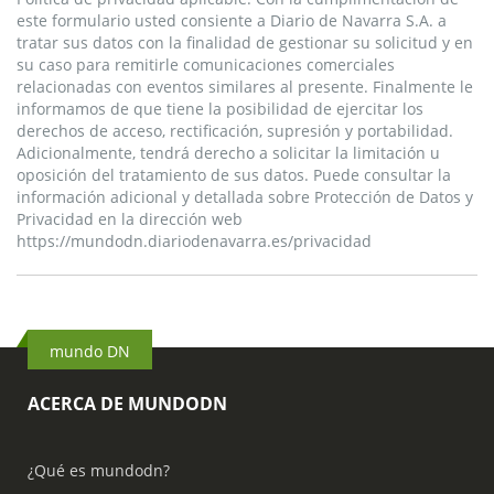
este formulario usted consiente a Diario de Navarra S.A. a
tratar sus datos con la finalidad de gestionar su solicitud y en
su caso para remitirle comunicaciones comerciales
relacionadas con eventos similares al presente. Finalmente le
informamos de que tiene la posibilidad de ejercitar los
derechos de acceso, rectificación, supresión y portabilidad.
Adicionalmente, tendrá derecho a solicitar la limitación u
oposición del tratamiento de sus datos. Puede consultar la
información adicional y detallada sobre Protección de Datos y
Privacidad en la dirección web
https://mundodn.diariodenavarra.es/privacidad
mundo DN
ACERCA DE MUNDODN
¿Qué es mundodn?