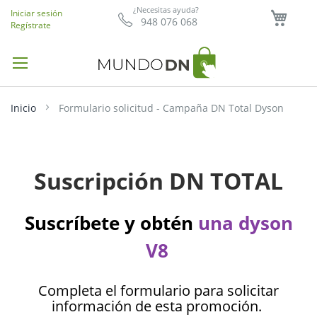
Mi ce
¿Necesitas ayuda?
Iniciar sesión
948 076 068
Regístrate
Inicio
Formulario solicitud - Campaña DN Total Dyson
Suscripción DN TOTAL
Suscríbete y obtén
una dyson
V8
Completa el formulario para solicitar
información de esta promoción.