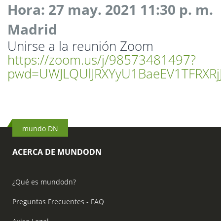
Hora: 27 may. 2021 11:30 p. m.
Madrid
Unirse a la reunión Zoom
https://zoom.us/j/98573481497?
pwd=UWJLQUlJRXYyU1BaeEV1TFRXRj
mundo DN
ACERCA DE MUNDODN
¿Qué es mundodn?
Preguntas Frecuentes - FAQ