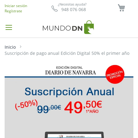
Mi ce
¿Necesitas ayuda?
Iniciar sesión
948 076 068
Regístrate
Inicio
Suscripción de pago anual Edición Digital 50% el primer año
Saltar
al
final
de
la
galería
de
imágenes