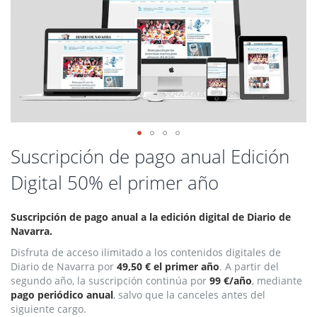
Saltar
Suscripción de pago anual Edición
al
Digital 50% el primer año
comienzo
de
la
Suscripción de pago anual a la edición digital de Diario de
galería
Navarra.
de
imágenes
Disfruta de acceso ilimitado a los contenidos digitales de
Diario de Navarra por
49,50 € el primer año
. A partir del
segundo año, la suscripción continúa por
99 €/año
, mediante
pago periódico anual
, salvo que la canceles antes del
siguiente cargo.