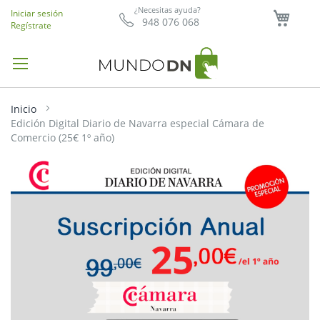
Mi ce
¿Necesitas ayuda?
Iniciar sesión
948 076 068
Regístrate
Inicio
Edición Digital Diario de Navarra especial Cámara de
Comercio (25€ 1º año)
Saltar
al
final
de
la
galería
de
imágenes