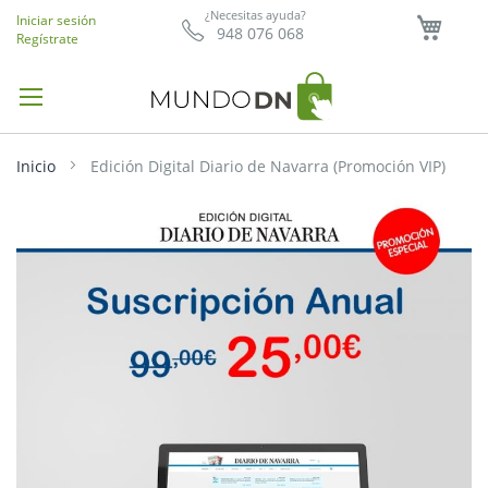
Mi ce
¿Necesitas ayuda?
Iniciar sesión
948 076 068
Regístrate
Inicio
Edición Digital Diario de Navarra (Promoción VIP)
Saltar
al
final
de
la
galería
de
imágenes