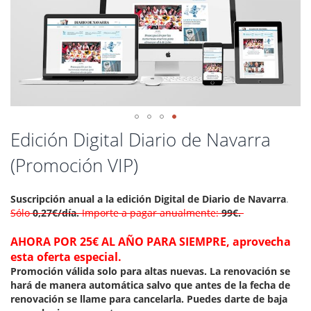
Saltar
Edición Digital Diario de Navarra
al
(Promoción VIP)
comienzo
de
la
Suscripción anual a la edición Digital de Diario de Navarra
.
galería
Sólo
0,27€/día.
Importe a pagar anualmente:
99€
.
de
imágenes
AHORA POR 25€ AL AÑO PARA SIEMPRE, aprovecha
esta oferta especial.
Promoción válida solo para altas nuevas. La renovación se
hará de manera automática salvo que antes de la fecha de
renovación se llame para cancelarla. Puedes darte de baja