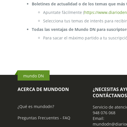
Boletines de actualidad o de los temas que más 
Apuntate fácilmente (
https://www.diarioden
Selecciona tus temas de interés para recibir
Todas las ventajas de Mundo DN para suscriptor
Para sacar el máximo partido a tu suscripci
mundo DN
ACERCA DE MUNDODN
¿NECESITAS A
CONTÁCTANOS
¿Qué es mundodn?
Servicio de atenci
948 076 068
Preguntas Frecuentes - FAQ
Email:
mundodn@diariod