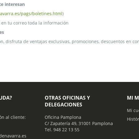
te interesan
avarra.es/pags/boletines.html
)
 en tu correo toda la información
es
ón, disfruta de ventajas exclusivas, promociones, descuentos en com
YUDA?
OTRAS OFICINAS Y
MI 
DELEGACIONES
Mi cu
ón al cliente:
Oficina Pamplona
Histó
C/ Zapatería 49, 31001 Pamplona
Tel. 948 22 13 55
enavarra.es