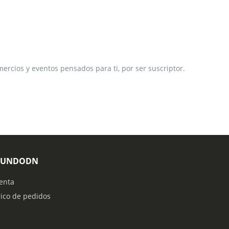
ercios y eventos pensados para ti, por ser suscriptor.
MUNDODN
enta
rico de pedidos