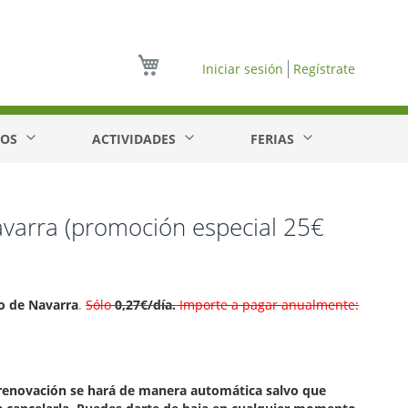
Mi cesta
Iniciar sesión
Regístrate
EOS
ACTIVIDADES
FERIAS
Navarra (promoción especial 25€
io de Navarra
.
Sólo
0,27€/día.
Importe a pagar anualmente:
 renovación se hará de manera automática salvo que