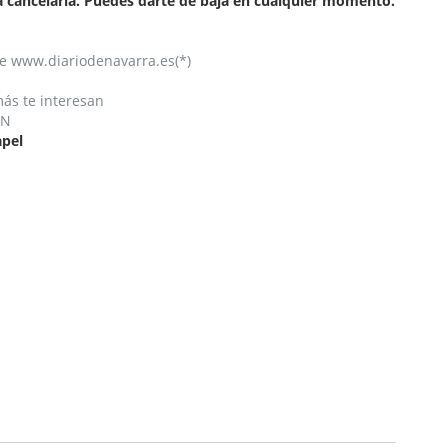
a cancelarla. Puedes darte de baja en cualquier momento.
 de www.diariodenavarra.es(*)
más te interesan
DN
apel