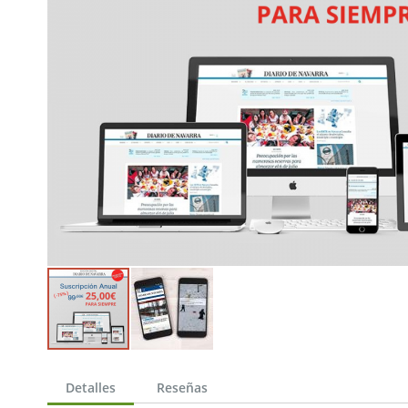
Saltar
al
Detalles
Reseñas
comienzo