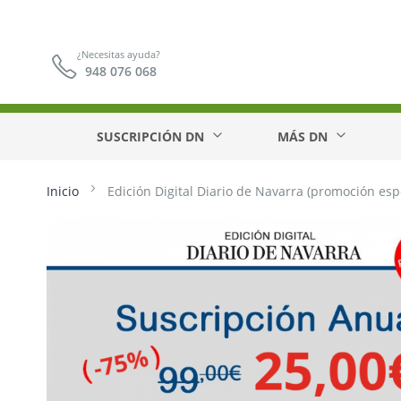
¿Necesitas ayuda?
948 076 068
SUSCRIPCIÓN DN
MÁS DN
Inicio
Edición Digital Diario de Navarra (promoción esp
Saltar
al
final
de
la
galería
de
imágenes