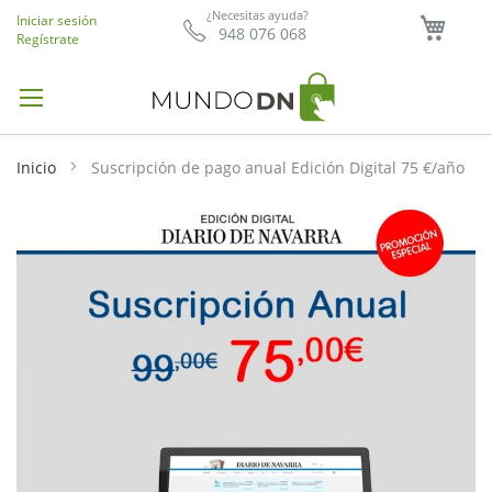
Mi ce
¿Necesitas ayuda?
Iniciar sesión
948 076 068
Regístrate
Inicio
Suscripción de pago anual Edición Digital 75 €/año
Saltar
al
final
de
la
galería
de
imágenes