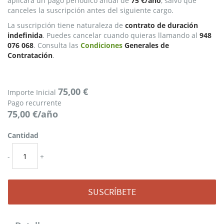
aplicará un pago periódico anual de
75 €/año
, salvo que
canceles la suscripción antes del siguiente cargo.
La suscripción tiene naturaleza de
contrato de duración
indefinida
. Puedes cancelar cuando quieras llamando al
948
076 068
. Consulta las
Condiciones
Generales de
Contratación
.
75,00 €
Importe Inicial
Pago recurrente
75,00 €/año
Cantidad
-
+
SUSCRÍBETE