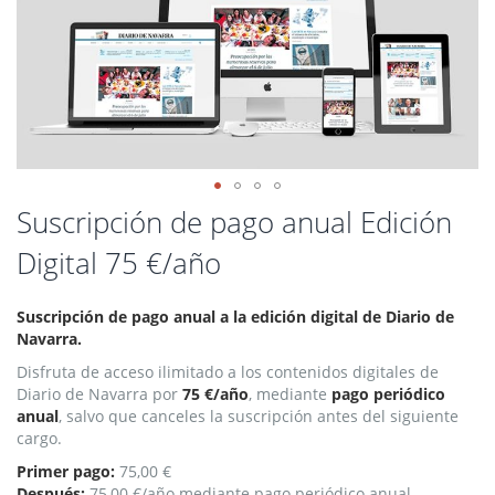
Saltar
Suscripción de pago anual Edición
al
Digital 75 €/año
comienzo
de
la
Suscripción de pago anual a la edición digital de Diario de
galería
Navarra.
de
imágenes
Disfruta de acceso ilimitado a los contenidos digitales de
Diario de Navarra por
75 €/año
, mediante
pago periódico
anual
, salvo que canceles la suscripción antes del siguiente
cargo.
Primer pago:
75,00 €
Después:
75,00 €/año mediante pago periódico anual