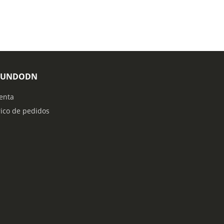
MUNDODN
enta
rico de pedidos