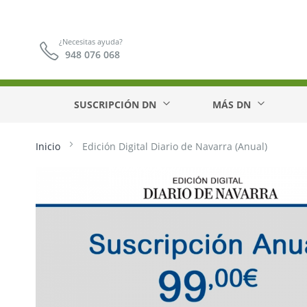
¿Necesitas ayuda?
948 076 068
SUSCRIPCIÓN DN
MÁS DN
Inicio
Edición Digital Diario de Navarra (Anual)
Saltar
al
final
de
la
galería
de
imágenes