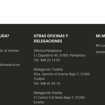
YUDA?
OTRAS OFICINAS Y
MI 
DELEGACIONES
Mi cu
ón al cliente:
Oficina Pamplona
Histó
C/ Zapatería 49, 31001 Pamplona
Tel. 948 22 13 55
enavarra.es
​ Delegación Tudela
Plza. Sancho el Fuerte Bajo 7, 31500
Tudela
Tel. 948 41 03 10
​ Delegación Estella
C/ Carlos II el Malo Bajo 7, 31200
Estella