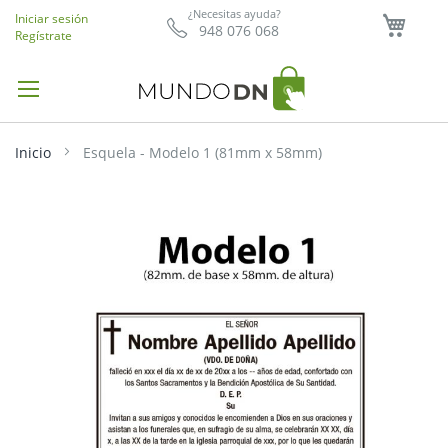
Mi ce
¿Necesitas ayuda?
Iniciar sesión
948 076 068
Regístrate
Inicio
Esquela - Modelo 1 (81mm x 58mm)
Saltar
al
final
de
la
galería
de
imágenes