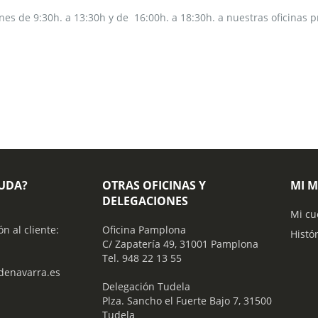
nes de 9:30h. a 13:30h y de 16:00h. a 18:30h. a nuestras oficinas p
YUDA?
OTRAS OFICINAS Y
MI 
DELEGACIONES
Mi cu
ón al cliente:
Oficina Pamplona
Histó
C/ Zapatería 49, 31001 Pamplona
Tel. 948 22 13 55
enavarra.es
​ Delegación Tudela
Plza. Sancho el Fuerte Bajo 7, 31500
Tudela