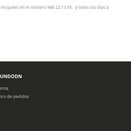
rincipales en el número 948 22 13 55, y todos los días a
MUNDODN
enta
rico de pedidos