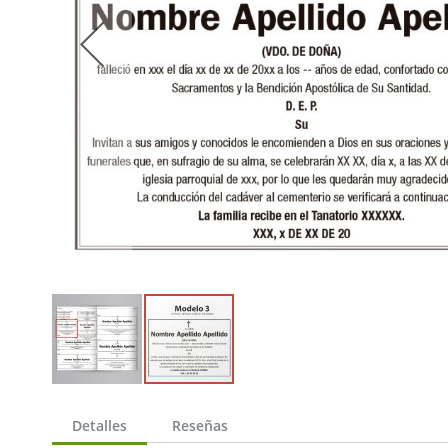
Saltar
al
Detalles
Reseñas
comienzo