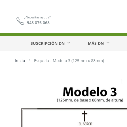
¿Necesitas ayuda?
948 076 068
SUSCRIPCIÓN DN
MÁS DN
Inicio
Esquela - Modelo 3 (125mm x 88mm)
Saltar
al
final
de
la
galería
de
imágenes