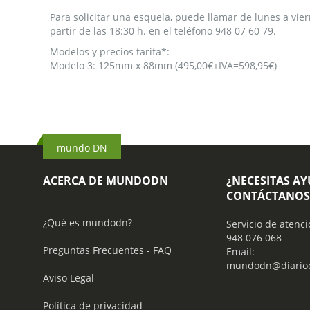
de
Para solicitar una esquela, puede llamar de lunes a vier
la
partir de las 18:30 h. en el teléfono 948 07 60 79.
galería
de
Modelos y precios tarifa*:
imágenes
Modelo 3: 125mm x 88mm (495,00€+IVA=598,95€)
mundo DN
ACERCA DE MUNDODN
¿NECESITAS A
CONTÁCTANOS
¿Qué es mundodn?
Servicio de atenci
948 076 068
Preguntas Frecuentes - FAQ
Email:
mundodn@diariod
Aviso Legal
Política de privacidad