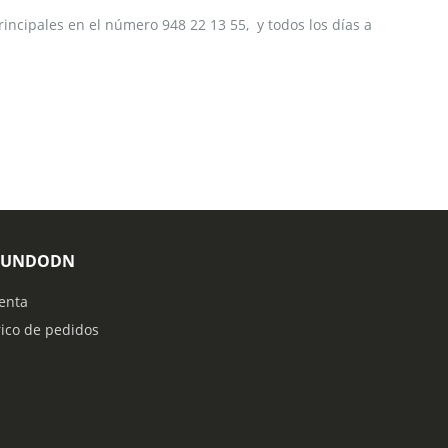
rincipales en el número 948 22 13 55, y todos los días a
MUNDODN
enta
rico de pedidos