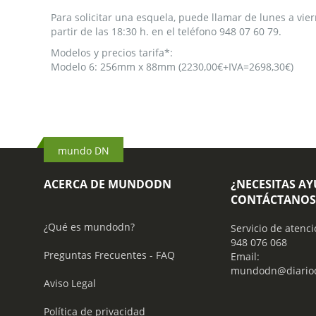
de
Para solicitar una esquela, puede llamar de lunes a vier
la
partir de las 18:30 h. en el teléfono 948 07 60 79.
galería
de
Modelos y precios tarifa*:
imágenes
Modelo 6: 256mm x 88mm (2230,00€+IVA=2698,30€)
mundo DN
ACERCA DE MUNDODN
¿NECESITAS A
CONTÁCTANOS
¿Qué es mundodn?
Servicio de atenci
948 076 068
Preguntas Frecuentes - FAQ
Email:
mundodn@diariod
Aviso Legal
Política de privacidad