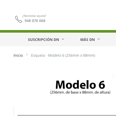
¿Necesitas ayuda?
948 076 068
SUSCRIPCIÓN DN
MÁS DN
Inicio
Esquela - Modelo 6 (256mm x 88mm)
Saltar
al
final
de
la
galería
de
imágenes