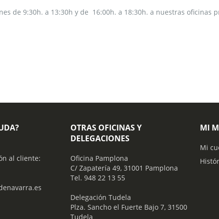
nes de 9:30h. a 13:30h y de 16:00h. a 18:30h. a nuestras oficinas p
YUDA?
OTRAS OFICINAS Y
MI 
DELEGACIONES
Mi cu
ón al cliente:
Oficina Pamplona
Histó
C/ Zapatería 49, 31001 Pamplona
Tel. 948 22 13 55
enavarra.es
​ Delegación Tudela
Plza. Sancho el Fuerte Bajo 7, 31500
Tudela