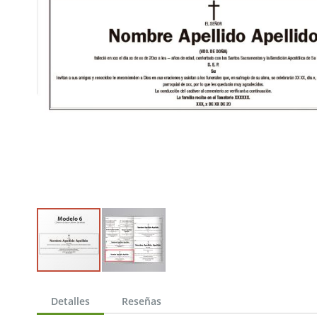
Saltar
al
Detalles
Reseñas
comienzo