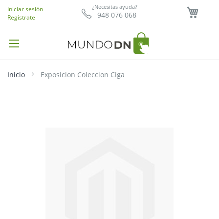
Mi ce
¿Necesitas ayuda?
Iniciar sesión
948 076 068
Regístrate
Inicio
Exposicion Coleccion Ciga
Saltar
al
final
de
la
galería
de
imágenes