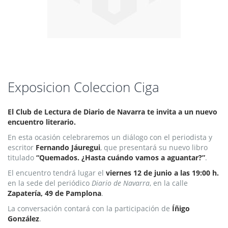
Saltar
Exposicion Coleccion Ciga
al
comienzo
El Club de Lectura de Diario de Navarra te invita a un nuevo
de
encuentro literario.
la
galería
En esta ocasión celebraremos un diálogo con el periodista y
de
escritor
Fernando Jáuregui
, que presentará su nuevo libro
imágenes
titulado
“Quemados. ¿Hasta cuándo vamos a aguantar?”
.
El encuentro tendrá lugar el
viernes 12 de junio a las 19:00 h.
en la sede del periódico
Diario de Navarra
, en la calle
Zapatería, 49 de Pamplona
.
La conversación contará con la participación de
Íñigo
González
.