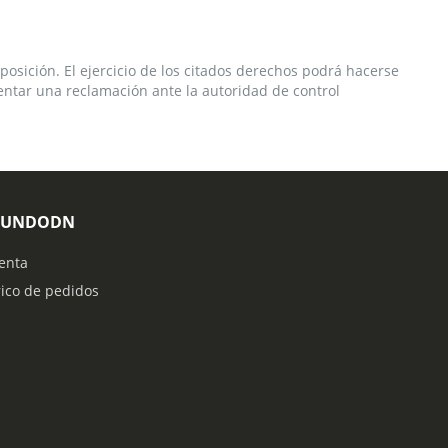
 oposición. El ejercicio de los citados derechos podrá hacerse
sentar una reclamación ante la autoridad de control
MUNDODN
enta
rico de pedidos