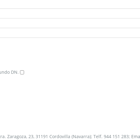
Mundo DN.
tra. Zaragoza, 23, 31191 Cordovilla (Navarra); Telf. 944 151 283; E