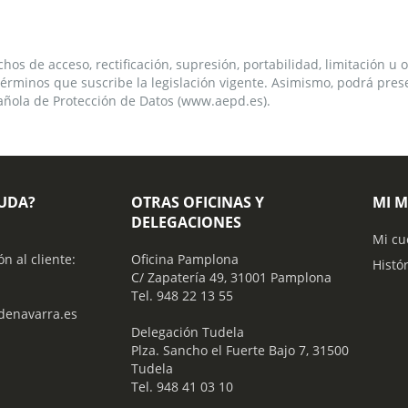
echos de acceso, rectificación, supresión, portabilidad, limitación u
s términos que suscribe la legislación vigente. Asimismo, podrá pre
añola de Protección de Datos (www.aepd.es).
YUDA?
OTRAS OFICINAS Y
MI 
DELEGACIONES
Mi cu
ón al cliente:
Oficina Pamplona
Histó
C/ Zapatería 49, 31001 Pamplona
Tel. 948 22 13 55
enavarra.es
​ Delegación Tudela
Plza. Sancho el Fuerte Bajo 7, 31500
Tudela
Tel. 948 41 03 10