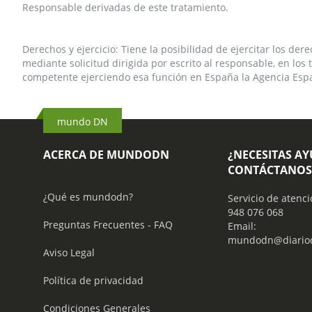
Responsable derivadas de este tratamiento.
Derechos y ejercicio: Tiene la posibilidad de ejercitar los der
mediante solicitud dirigida por escrito al responsable, en lo
competente ejerciendo esa función en España la Agencia Esp
mundo DN
ACERCA DE MUNDODN
¿NECESITAS A
CONTÁCTANOS
¿Qué es mundodn?
Servicio de atenci
948 076 068
Preguntas Frecuentes - FAQ
Email:
mundodn@diariod
Aviso Legal
Política de privacidad
Condiciones Generales