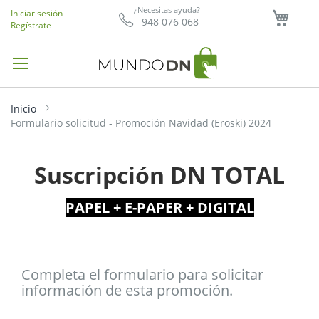
Mi ce
¿Necesitas ayuda?
Iniciar sesión
948 076 068
Regístrate
Inicio
Formulario solicitud - Promoción Navidad (Eroski) 2024
Suscripción DN TOTAL
PAPEL + E-PAPER + DIGITAL
Completa el formulario para solicitar
información de esta promoción.