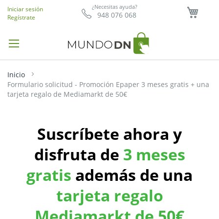
Mi ce
¿Necesitas ayuda?
Iniciar sesión
948 076 068
Regístrate
Inicio
Formulario solicitud - Promoción Epaper 3 meses gratis + una
tarjeta regalo de Mediamarkt de 50€
Suscríbete ahora y
disfruta de
3 meses
gratis
además de una
tarjeta regalo
Mediamarkt de 50€