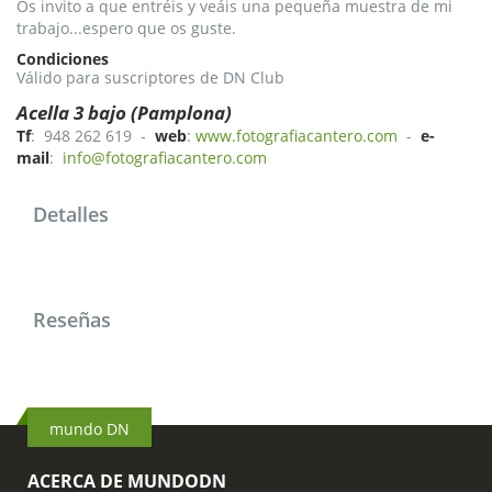
Os invito a que entréis y veáis una pequeña muestra de mi
trabajo...espero que os guste.
Condiciones
Válido para suscriptores de DN Club
Acella 3 bajo (Pamplona)
Tf
: 948 262 619 -
web
:
www.fotografiacantero.com
-
e-
mail
:
info@fotografiacantero.com
Detalles
Reseñas
mundo DN
ACERCA DE MUNDODN