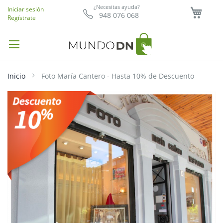
Mi ce
¿Necesitas ayuda?
Iniciar sesión
948 076 068
Regístrate
Inicio
Foto María Cantero - Hasta 10% de Descuento
Saltar
al
final
de
la
galería
de
imágenes