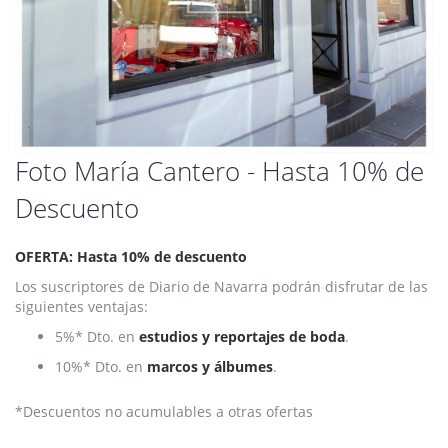
Saltar
Foto María Cantero - Hasta 10% de
al
Descuento
comienzo
de
la
OFERTA: Hasta 10% de descuento
galería
de
Los suscriptores de Diario de Navarra podrán disfrutar de las
imágenes
siguientes ventajas:
5%* Dto. en
estudios y reportajes de boda
.
10%* Dto. en
marcos y álbumes
.
*Descuentos no acumulables a otras ofertas