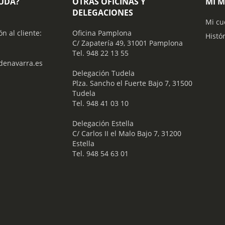
YUDA?
OTRAS OFICINAS Y
MI 
DELEGACIONES
Mi cu
ón al cliente:
Oficina Pamplona
Histó
C/ Zapatería 49, 31001 Pamplona
Tel. 948 22 13 55
enavarra.es
​ Delegación Tudela
Plza. Sancho el Fuerte Bajo 7, 31500
Tudela
Tel. 948 41 03 10
​ Delegación Estella
C/ Carlos II el Malo Bajo 7, 31200
Estella
Tel. 948 54 63 01