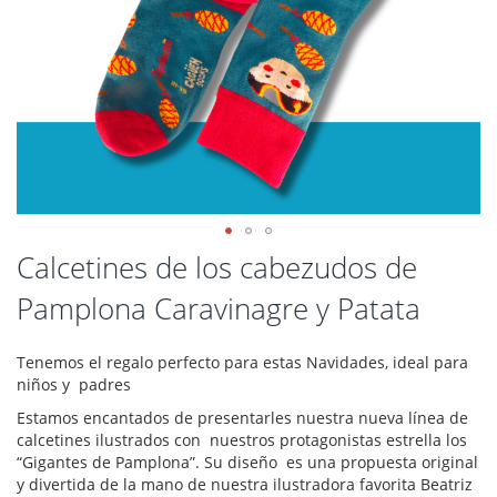
Saltar
Calcetines de los cabezudos de
al
Pamplona Caravinagre y Patata
comienzo
de
la
Tenemos el regalo perfecto para estas Navidades, ideal para
galería
niños y padres
de
imágenes
Estamos encantados de presentarles nuestra nueva línea de
calcetines ilustrados con nuestros protagonistas estrella los
“Gigantes de Pamplona”.
Su diseño es una propuesta original
y divertida de la mano de nuestra ilustradora favorita Beatriz