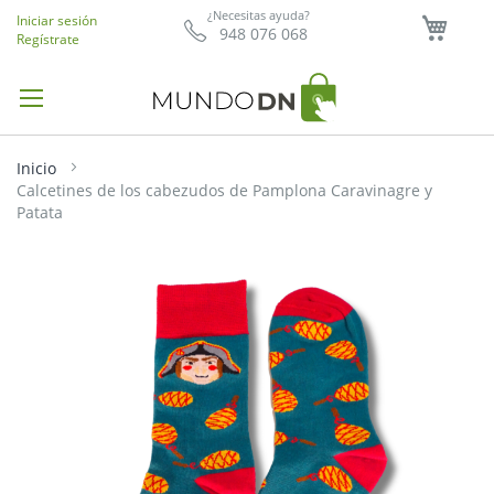
Mi ce
¿Necesitas ayuda?
Iniciar sesión
948 076 068
Regístrate
Inicio
Calcetines de los cabezudos de Pamplona Caravinagre y
Patata
Saltar
al
final
de
la
galería
de
imágenes