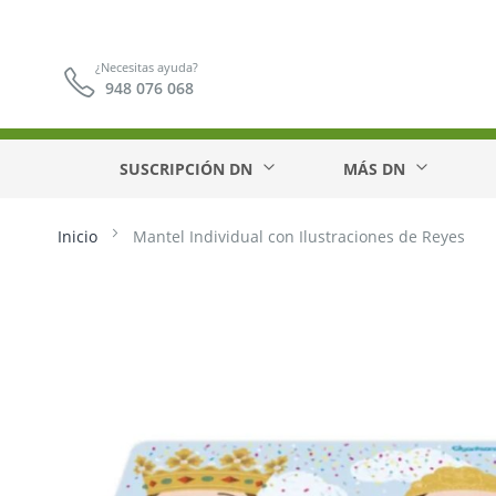
¿Necesitas ayuda?
948 076 068
SUSCRIPCIÓN DN
MÁS DN
Inicio
Mantel Individual con Ilustraciones de Reyes
Saltar
al
final
de
la
galería
de
imágenes