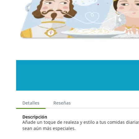
Saltar
al
Detalles
Reseñas
comienzo
de
Descripción
la
Añade un toque de realeza y estilo a tus comidas diaria
galería
sean aún más especiales.
de
imágenes