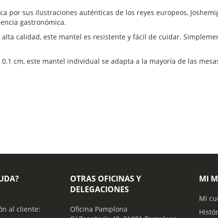
aca por sus ilustraciones auténticas de los reyes europeos, Joshe
iencia gastronómica.
 alta calidad, este mantel es resistente y fácil de cuidar. Simpl
0.1 cm, este mantel individual se adapta a la mayoría de las mesas
YUDA?
OTRAS OFICINAS Y
MI 
DELEGACIONES
Mi cu
ón al cliente:
Oficina Pamplona
Histó