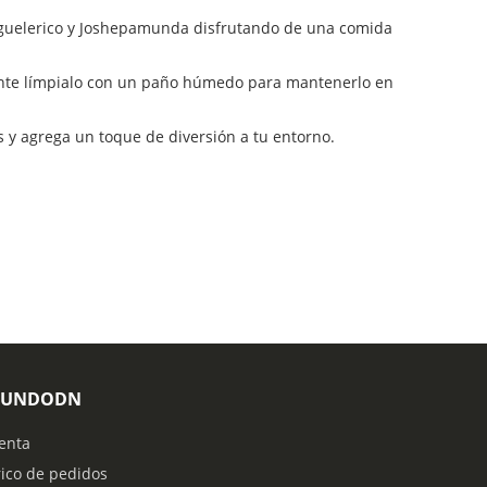
miguelerico y Joshepamunda disfrutando de una comida
emente límpialo con un paño húmedo para mantenerlo en
 y agrega un toque de diversión a tu entorno.
MUNDODN
enta
rico de pedidos