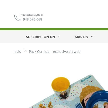
¿Necesitas ayuda?
948 076 068
SUSCRIPCIÓN DN
MÁS DN
Inicio
Pack Comida – exclusivo en web
Saltar
al
final
de
la
galería
de
imágenes