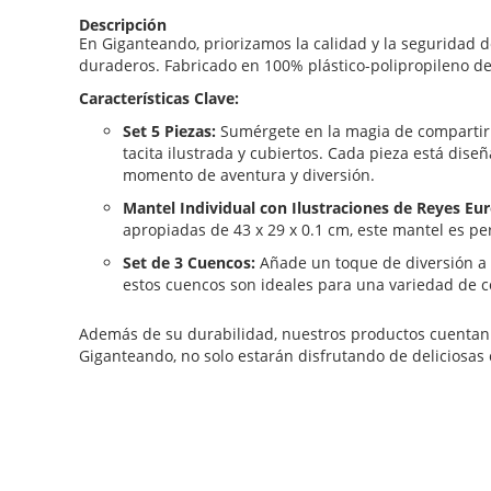
de
Descripción
la
En Giganteando, priorizamos la calidad y la seguridad
galería
duraderos. Fabricado en 100% plástico-polipropileno de 
de
imágenes
Características Clave:
Set 5 Piezas:
Sumérgete en la magia de compartir l
tacita ilustrada y cubiertos. Cada pieza está dis
momento de aventura y diversión.
Mantel Individual con Ilustraciones de Reyes Eu
apropiadas de 43 x 29 x 0.1 cm, este mantel es p
Set de 3 Cuencos:
Añade un toque de diversión a t
estos cuencos son ideales para una variedad de 
Además de su durabilidad, nuestros productos cuentan 
Giganteando, no solo estarán disfrutando de deliciosa