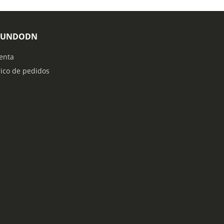
MUNDODN
enta
rico de pedidos