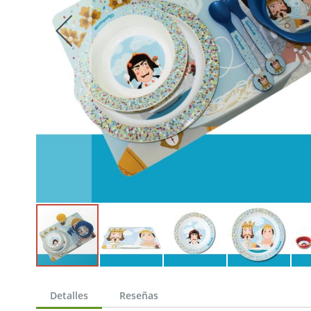
Saltar
al
Detalles
Reseñas
comienzo