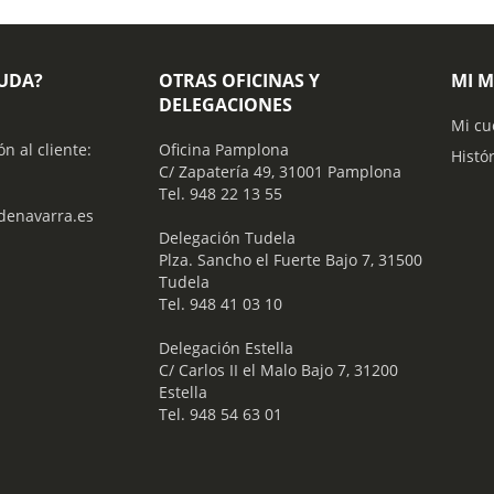
YUDA?
OTRAS OFICINAS Y
MI 
DELEGACIONES
Mi cu
ón al cliente:
Oficina Pamplona
Histó
C/ Zapatería 49, 31001 Pamplona
Tel. 948 22 13 55
enavarra.es
​ Delegación Tudela
Plza. Sancho el Fuerte Bajo 7, 31500
Tudela
Tel. 948 41 03 10
​ Delegación Estella
C/ Carlos II el Malo Bajo 7, 31200
Estella
Tel. 948 54 63 01